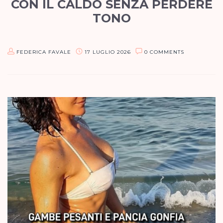
CON IL CALDO SENZA PERDERE
TONO
Nel mio metodo di coaching online Forza e Femminilità, luglio
non è il mese del “massacro” e nemmeno del “mollare tutto”. È
FEDERICA FAVALE
17 LUGLIO 2026
0 COMMENTS
il mese della modulazione strategica. Il caldo…