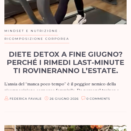
MINDSET E NUTRIZIONE
RICOMPOSIZIONE CORPOREA
DIETE DETOX A FINE GIUGNO?
PERCHÉ I RIMEDI LAST-MINUTE
TI ROVINERANNO L’ESTATE.
L’ansia del “manca poco tempo” è il peggior nemico della
ricomposizione corporea femminile. Da personal trainer e
coach online, a fine giugno mi trovo quotidianamente a dover
FEDERICA FAVALE
26 GIUGNO 2026
0 COMMENTS
disinnescare la…