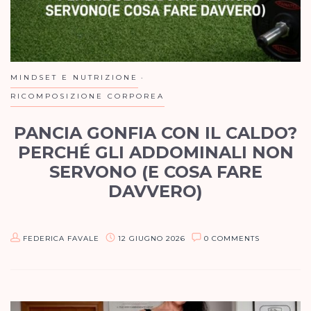
MINDSET E NUTRIZIONE
RICOMPOSIZIONE CORPOREA
PANCIA GONFIA CON IL CALDO?
PERCHÉ GLI ADDOMINALI NON
SERVONO (E COSA FARE
DAVVERO)
Quando si parla di estetica e benessere femminile in estate, si
fa spesso l’errore di pensare che tutte le donne abbiano le
FEDERICA FAVALE
12 GIUGNO 2026
0 COMMENTS
stesse identiche esigenze. Ma la fisiologia ci…