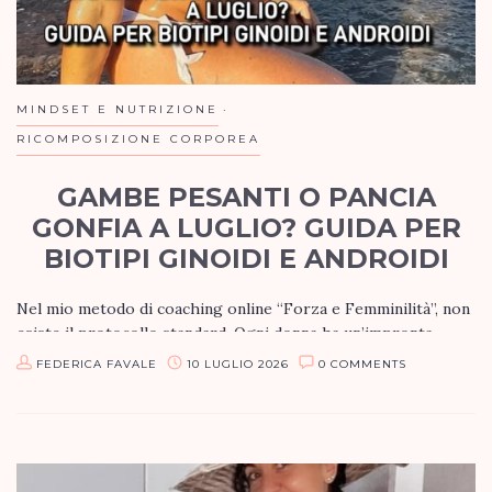
MINDSET E NUTRIZIONE
RICOMPOSIZIONE CORPOREA
GAMBE PESANTI O PANCIA
GONFIA A LUGLIO? GUIDA PER
BIOTIPI GINOIDI E ANDROIDI
Nel mio metodo di coaching online “Forza e Femminilità”, non
esiste il protocollo standard. Ogni donna ha un’impronta
ormonale e circolatoria unica. Il caldo di luglio mette a dura…
FEDERICA FAVALE
10 LUGLIO 2026
0 COMMENTS