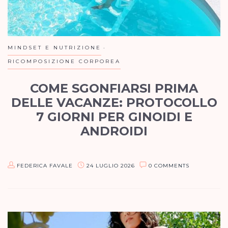
MINDSET E NUTRIZIONE
RICOMPOSIZIONE CORPOREA
COME SGONFIARSI PRIMA
DELLE VACANZE: PROTOCOLLO
7 GIORNI PER GINOIDI E
ANDROIDI
Nel mio metodo di coaching online, l’ultima settimana prima
delle ferie non è il momento di spingere sull’acceleratore, ma
FEDERICA FAVALE
24 LUGLIO 2026
0 COMMENTS
di mettere in sicurezza il lavoro di mesi. Il cortisolo…