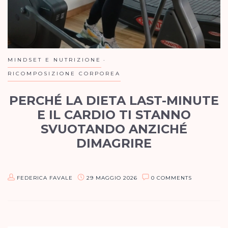
MINDSET E NUTRIZIONE
RICOMPOSIZIONE CORPOREA
PERCHÉ LA DIETA LAST-MINUTE
E IL CARDIO TI STANNO
SVUOTANDO ANZICHÉ
DIMAGRIRE
L’errore più grande che vedo fare a maggio dalle donne che si
rivolgono a me come coach online e personal trainer è la
FEDERICA FAVALE
29 MAGGIO 2026
0 COMMENTS
ricerca della “scorciatoia punitiva”. Esiste una…