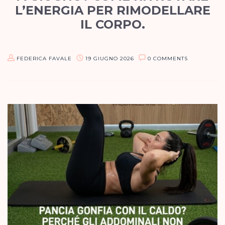
L’ENERGIA PER RIMODELLARE
IL CORPO.
L’errore più comune che vedo fare a giugno è pensare che il
dimagrimento sia solo una questione di “mangiare meno e
FEDERICA FAVALE
19 GIUGNO 2026
0 COMMENTS
muoversi di più”. Quando sei reduce da mesi…