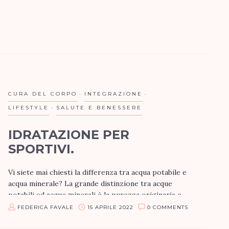
CURA DEL CORPO
INTEGRAZIONE
LIFESTYLE
SALUTE E BENESSERE
IDRATAZIONE PER
SPORTIVI.
Vi siete mai chiesti la differenza tra acqua potabile e
acqua minerale? La grande distinzione tra acque
potabili ed acque minerali è la purezza originaria e
che sulle acque…
FEDERICA FAVALE
15 APRILE 2022
0 COMMENTS