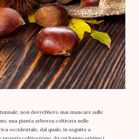
utunnale, non dovrebbero mai mancare sulle
gno, una pianta arborea coltivata nelle
ica occidentale, dal quale, in seguito a
e propria coltivazione, da cui hanno origine i