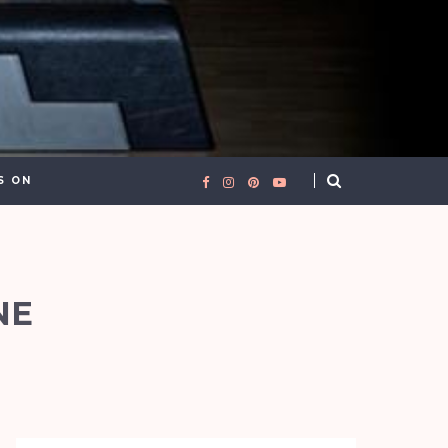
S ON
NE