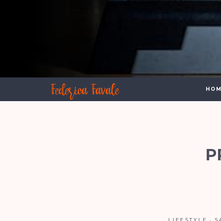
HOM
P
LIFESTYLE
S