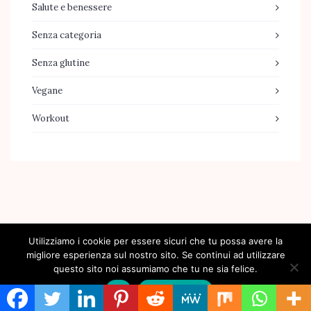
Salute e benessere
Senza categoria
Senza glutine
Vegane
Workout
[jr_instagram id="2"]
Utilizziamo i cookie per essere sicuri che tu possa avere la
migliore esperienza sul nostro sito. Se continui ad utilizzare
© 2026 Federica Favale - Forza e femminilità
questo sito noi assumiamo che tu ne sia felice.
Ok
Privacy policy