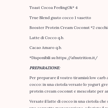
Toast Cocoa FeelingOk* 4
True Blend gusto cocco 1 vasetto
Booster Protein Cream Coconut *2 cucchi
Latte di Cocco q.b.
Cacao Amaro q.b.
*Disponibili su https://afnutrition.it/
PREPARAZIONE:
Per preparare il vostro tiramisù low carb a
cocco: in una ciotola versate lo yogurt gr
protein cream coconut e mescolate per 
Versate il latte di cocco in una ciotola ch
una coppetta monoporzione, adagiate il pri