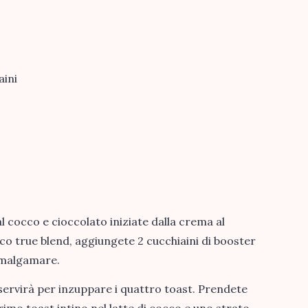
aini
l cocco e cioccolato iniziate dalla crema al
eco true blend, aggiungete 2 cucchiaini di booster
amalgamare.
e servirà per inzuppare i quattro toast. Prendete
mo toast intino nel latte di cocco e uno strato